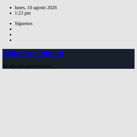
Saltar
lunes, 10 agosto 2026
al
1:23 pm
contenido
Síguenos
Endorfina Cultural
La adicción que necesitas