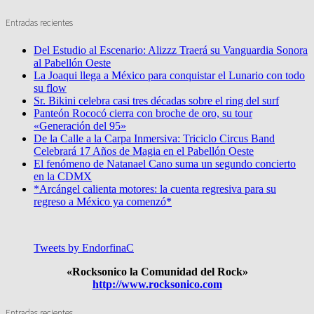
Entradas recientes
Del Estudio al Escenario: Alizzz Traerá su Vanguardia Sonora
al Pabellón Oeste
La Joaqui llega a México para conquistar el Lunario con todo
su flow
Sr. Bikini celebra casi tres décadas sobre el ring del surf
Panteón Rococó cierra con broche de oro, su tour
«Generación del 95»
De la Calle a la Carpa Inmersiva: Triciclo Circus Band
Celebrará 17 Años de Magia en el Pabellón Oeste
El fenómeno de Natanael Cano suma un segundo concierto
en la CDMX
*Arcángel calienta motores: la cuenta regresiva para su
regreso a México ya comenzó*
Tweets by EndorfinaC
«Rocksonico la Comunidad del Rock»
http://www.rocksonico.com
Entradas recientes