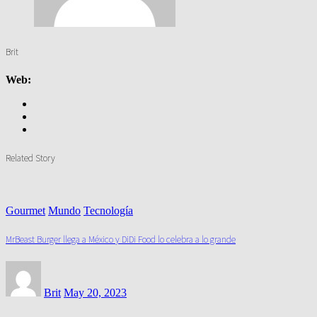
Brit
Web:
Related Story
Gourmet
Mundo
Tecnología
MrBeast Burger llega a México y DiDi Food lo celebra a lo grande
Brit
May 20, 2023