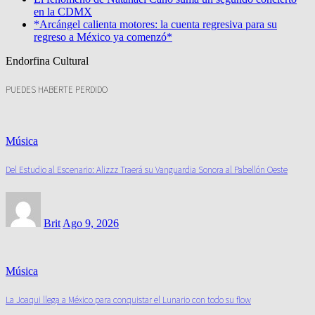
en la CDMX
*Arcángel calienta motores: la cuenta regresiva para su
regreso a México ya comenzó*
Endorfina Cultural
PUEDES HABERTE PERDIDO
Música
Del Estudio al Escenario: Alizzz Traerá su Vanguardia Sonora al Pabellón Oeste
Brit
Ago 9, 2026
Música
La Joaqui llega a México para conquistar el Lunario con todo su flow