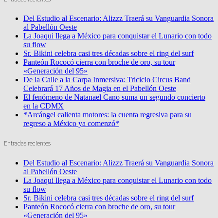
Del Estudio al Escenario: Alizzz Traerá su Vanguardia Sonora
al Pabellón Oeste
La Joaqui llega a México para conquistar el Lunario con todo
su flow
Sr. Bikini celebra casi tres décadas sobre el ring del surf
Panteón Rococó cierra con broche de oro, su tour
«Generación del 95»
De la Calle a la Carpa Inmersiva: Triciclo Circus Band
Celebrará 17 Años de Magia en el Pabellón Oeste
El fenómeno de Natanael Cano suma un segundo concierto
en la CDMX
*Arcángel calienta motores: la cuenta regresiva para su
regreso a México ya comenzó*
Entradas recientes
Del Estudio al Escenario: Alizzz Traerá su Vanguardia Sonora
al Pabellón Oeste
La Joaqui llega a México para conquistar el Lunario con todo
su flow
Sr. Bikini celebra casi tres décadas sobre el ring del surf
Panteón Rococó cierra con broche de oro, su tour
«Generación del 95»