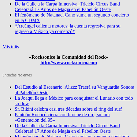
De la Calle a la Carpa Inmersiva: Triciclo Circus Band
Celebrará 17 Años de Magia en el Pabellón Oeste
El fenómeno de Natanael Cano suma un segundo concierto
en la CDMX
*Arcángel calienta motores: la cuenta regresiva para su
regreso a México ya comenzó*
Mis tuits
«Rocksonico la Comunidad del Rock»
http://www.rocksonico.com
Entradas recientes
Del Estudio al Escenario: Alizzz Traerá su Vanguardia Sonora
al Pabellón Oeste
La Joaqui llega a México para conquistar el Lunario con todo
su flow
Sr. Bikini celebra casi tres décadas sobre el ring del surf
Panteón Rococó cierra con broche de oro, su tour
«Generación del 95»
De la Calle a la Carpa Inmersiva: Triciclo Circus Band
Celebrará 17 Años de Magia en el Pabellón Oeste
El fenómeno de Natanael Cano suma un segundo concierto