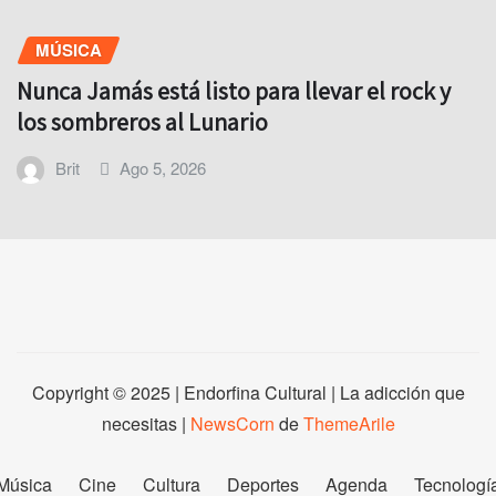
MÚSICA
Nunca Jamás está listo para llevar el rock y
los sombreros al Lunario
Brit
Ago 5, 2026
Copyright © 2025 | Endorfina Cultural | La adicción que
necesitas
|
NewsCorn
de
ThemeArile
Música
Cine
Cultura
Deportes
Agenda
Tecnologí