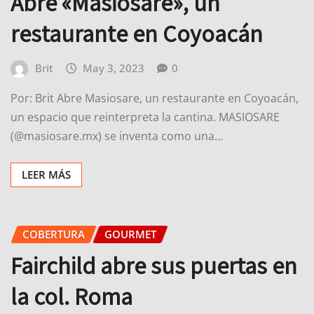
Abre «Masiosare», un
restaurante en Coyoacán
Brit
May 3, 2023
0
Por: Brit Abre Masiosare, un restaurante en Coyoacán,
un espacio que reinterpreta la cantina. MASIOSARE
(@masiosare.mx) se inventa como una…
LEER MÁS
COBERTURA
GOURMET
Fairchild abre sus puertas en
la col. Roma