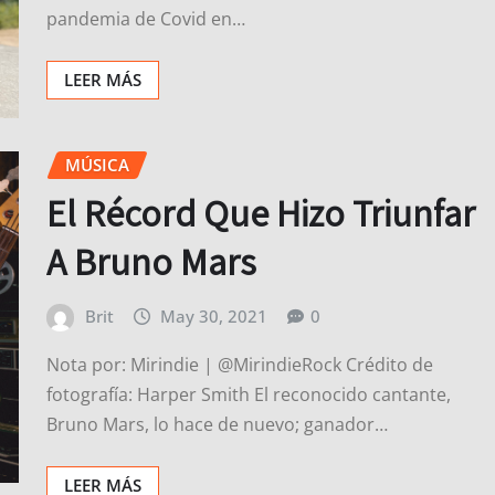
pandemia de Covid en…
LEER MÁS
MÚSICA
El Récord Que Hizo Triunfar
A Bruno Mars
Brit
May 30, 2021
0
Nota por: Mirindie | @MirindieRock Crédito de
fotografía: Harper Smith El reconocido cantante,
Bruno Mars, lo hace de nuevo; ganador…
LEER MÁS