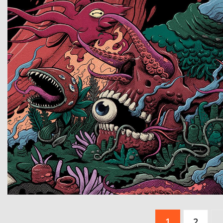
Paginación
1
2
de