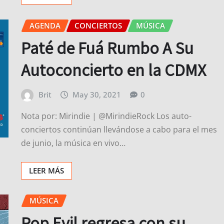
AGENDA
CONCIERTOS
MÚSICA
Paté de Fuá Rumbo A Su
Autoconcierto en la CDMX
Brit
May 30, 2021
0
Nota por: Mirindie | @MirindieRock Los auto-
conciertos continúan llevándose a cabo para el mes
de junio, la música en vivo…
LEER MÁS
MÚSICA
Pop Evil regresa con su