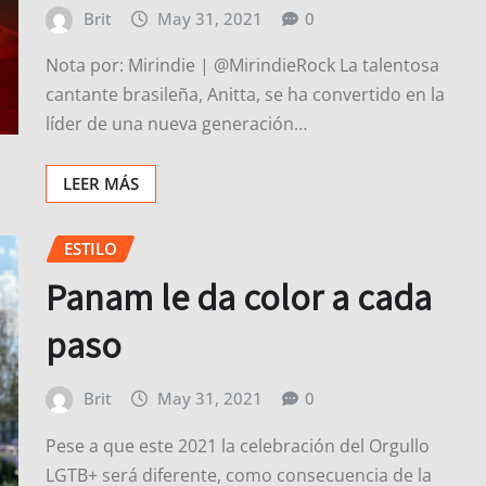
Brit
May 31, 2021
0
Nota por: Mirindie | @MirindieRock La talentosa
cantante brasileña, Anitta, se ha convertido en la
líder de una nueva generación…
LEER MÁS
ESTILO
Panam le da color a cada
paso
Brit
May 31, 2021
0
Pese a que este 2021 la celebración del Orgullo
LGTB+ será diferente, como consecuencia de la