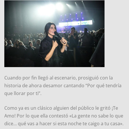
Cuando por fin llegó al escenario, prosiguió con la
historia de ahora desamor cantando “Por qué tendría
que llorar por ti”.
Como ya es un clásico alguien del público le gritó ¡Te
Amo! Por lo que ella contestó «La gente no sabe lo que
dice… qué vas a hacer si esta noche te caigo a tu casa».