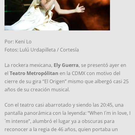
Por: Keni Lo
Fotos: Lulú Urdapilleta / Cortesía
La rockera mexicana,
Ely Guerra
, se presentó ayer en
el
Teatro Metropólitan
en la CDMX con motivo del
cierre de su gira “El Origen” mismo que albergó casi 25
años de su creación musical.
Con el teatro casi abarrotado y siendo las 20:45, una
pantalla panorámica con la leyenda: “When I´m in love, I
´m intense”, alumbró el lugar ya a obscuras para
reconocer a la regia de 46 años, quien portaba un