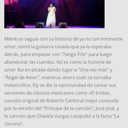
Mientras seguía con su historia de ya no tan inminente
amor, tomó la guitarra rosada que ya la esperaba
detrás, para empezar con “Tengo Frío” para luego
abandonar las cuerdas. Así es como la historia de
amor iba en picada dando lugar a “Una vez más” y
“Ángel de Amor”, mientras ahora todo se tornaba
melancólico, Ely se dio la oportunidad de cantar sus
versiones de clásicos mexicanos como «El triste»,
canción original de Roberto Cantoral mejor conocida
por la versión del “Príncipe de la canción”, José José, y
la canción que Chavela Vargas catapultó a la fama “La
Llorona”.