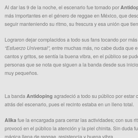
Al dar las 9 de la noche, el escenario fue tomado por
Antido
más importantes en el género de reggae en México, que desd
seguir manteniendo su ritmo, su frescura y esa unión que ti
Lograron dejar complacidos a todo sus fans tocando por más
“Esfuerzo Universal”,
entre muchas más, no cabe duda que el p
cantos y gritos, se sentía la buena vibra, en el público se pu
personas que se nota que siguen a la banda desde sus inicios
muy pequeños.
La banda
Antidoping
agradeció a todo su público por estar 
atrás del escenario, pues el recinto estaba en un lleno total.
Alika
fue la encargada para cerrar las actividades; con sus rit
provocó en el público la atención y la piel chinita. Sin duda
mágica llena de reggae, resistencia y buena vibra.