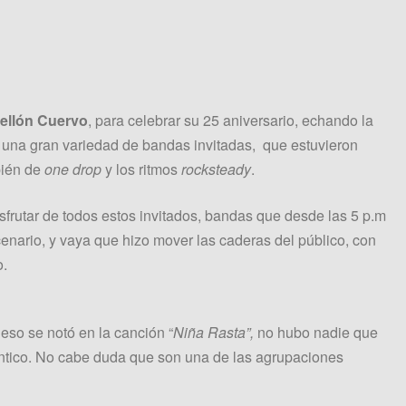
ellón Cuervo
, para celebrar su 25 aniversario, echando la
o una gran variedad de bandas invitadas, que estuvieron
bién de
one drop
y los ritmos
rocksteady
.
isfrutar de todos estos invitados, bandas que desde las 5 p.m
cenario, y vaya que hizo mover las caderas del público, con
o.
 eso se notó en la canción “
Niña Rasta”,
no hubo nadie que
ntico. No cabe duda que son una de las agrupaciones