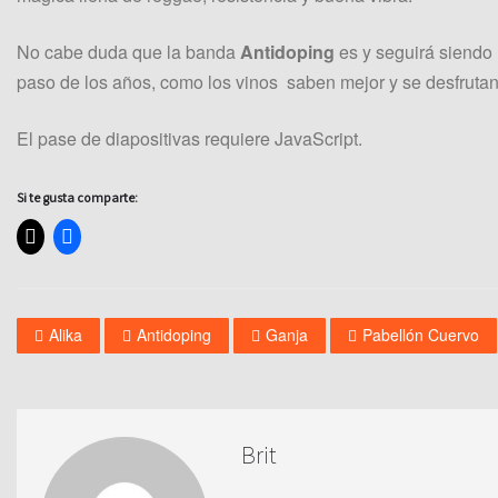
No cabe duda que la banda
Antidoping
es y seguirá siendo
paso de los años, como los vinos saben mejor y se desfruta
El pase de diapositivas requiere JavaScript.
Si te gusta comparte:
Alika
Antidoping
Ganja
Pabellón Cuervo
Brit