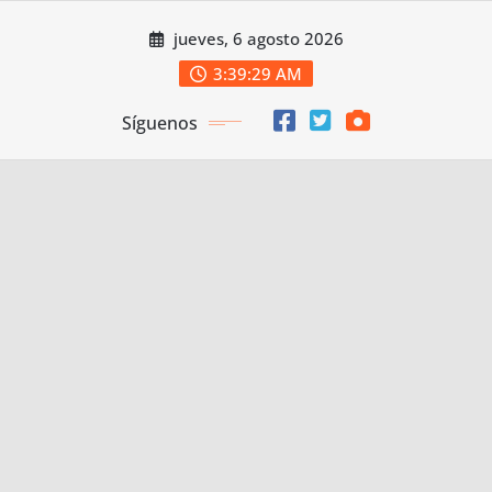
Saltar
jueves, 6 agosto 2026
al
contenido
3:39:30 AM
Síguenos