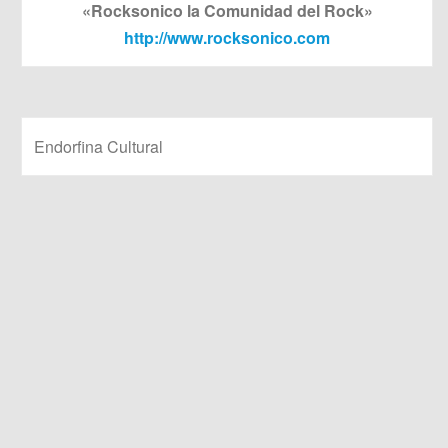
«Rocksonico la Comunidad del Rock»
http://www.rocksonico.com
Endorfina Cultural