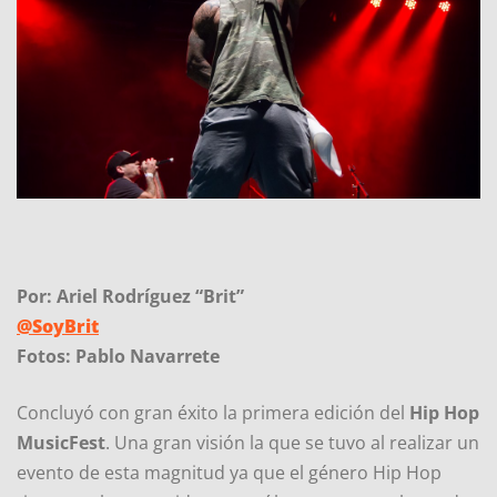
Por: Ariel Rodríguez “Brit”
@SoyBrit
Fotos: Pablo Navarrete
Concluyó con gran éxito la primera edición del
Hip Hop
MusicFest
. Una gran visión la que se tuvo al realizar un
evento de esta magnitud ya que el género Hip Hop