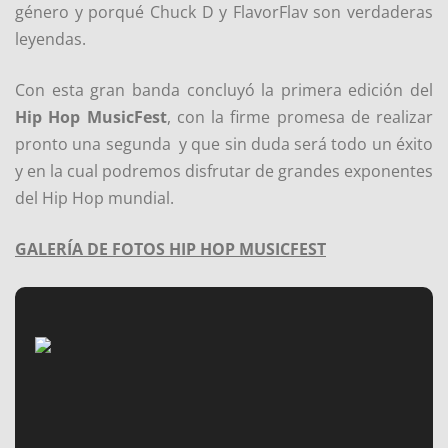
género y porqué Chuck D y FlavorFlav son verdaderas
leyendas.
Con esta gran banda concluyó la primera edición del
Hip Hop MusicFest
, con la firme promesa de realizar
pronto una segunda y que sin duda será todo un éxito
y en la cual podremos disfrutar de grandes exponentes
del Hip Hop mundial.
GALERÍA DE FOTOS HIP HOP MUSICFEST