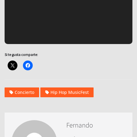
Si te gusta comparte:
Concierto
Hip Hop MusicFest
Fernando