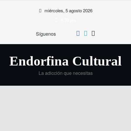
Saltar
miércoles, 5 agosto 2026
al
contenido
4:38 pm
Síguenos
Endorfina Cultural
La adicción que necesitas