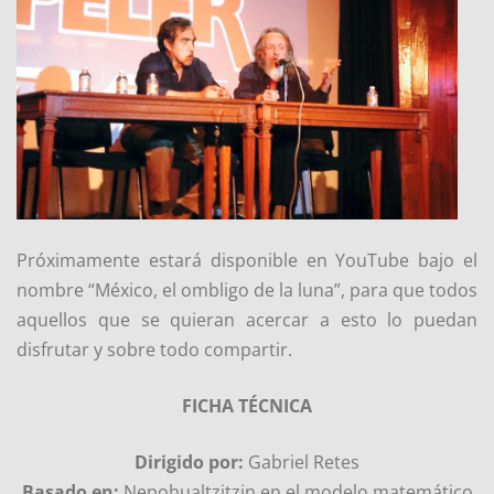
Próximamente estará disponible en YouTube bajo el
nombre “México, el ombligo de la luna”, para que todos
aquellos que se quieran acercar a esto lo puedan
disfrutar y sobre todo compartir.
FICHA TÉCNICA
Dirigido por:
Gabriel Retes
Basado en:
Nepohualtzitzin en el modelo matemático