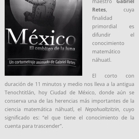
maestro
Gabriel
Retes
, cuya
finalidad
primordial es
difundir el
conocimiento
matemático
náhuatl.
El corto con
duración de 11 minutos y medio nos lleva a la antigua
Tenochtitlán, hoy Ciudad de México, donde aún se
conserva una de las herencias más importantes de la
ciencia matemática náhuatl, el
Nepohualtzitzin
, cuyo
significado es: “el que tiene el conocimiento de la
cuenta para trascender”.