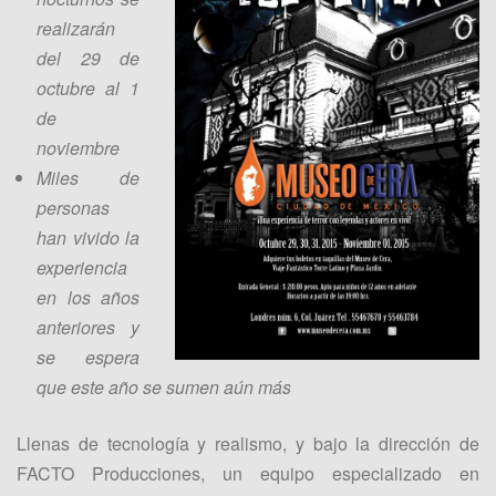
realizarán
del 29 de
octubre al 1
de
noviembre
Miles de
personas
han vivido la
experiencia
en los años
anteriores y
se espera
que este año se sumen aún más
Llenas de tecnología y realismo, y bajo la dirección de
FACTO Producciones, un equipo especializado en