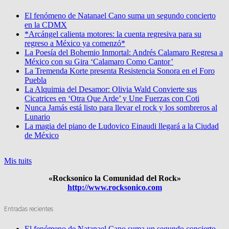
El fenómeno de Natanael Cano suma un segundo concierto
en la CDMX
*Arcángel calienta motores: la cuenta regresiva para su
regreso a México ya comenzó*
La Poesía del Bohemio Inmortal: Andrés Calamaro Regresa a
México con su Gira ‘Calamaro Como Cantor’
La Tremenda Korte presenta Resistencia Sonora en el Foro
Puebla
La Alquimia del Desamor: Olivia Wald Convierte sus
Cicatrices en ‘Otra Que Arde’ y Une Fuerzas con Coti
Nunca Jamás está listo para llevar el rock y los sombreros al
Lunario
La magia del piano de Ludovico Einaudi llegará a la Ciudad
de México
Mis tuits
«Rocksonico la Comunidad del Rock»
http://www.rocksonico.com
Entradas recientes
El fenómeno de Natanael Cano suma un segundo concierto