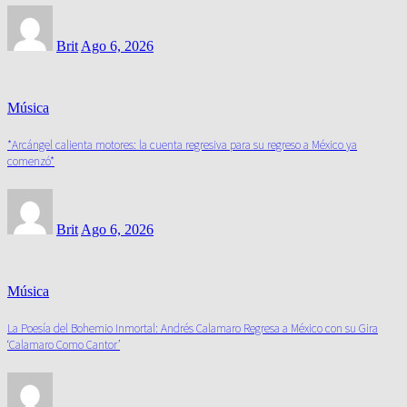
Brit
Ago 6, 2026
Música
*Arcángel calienta motores: la cuenta regresiva para su regreso a México ya
comenzó*
Brit
Ago 6, 2026
Música
La Poesía del Bohemio Inmortal: Andrés Calamaro Regresa a México con su Gira
‘Calamaro Como Cantor’