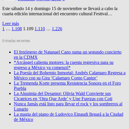
Este sábado 14 y domingo 15 de noviembre se llevará a cabo la
cuarta edición internacional del encuentro cultural Festival…
Leer más
Paginación
1
…
1.108
1.109
1.110
…
1.226
de
entradas
Entradas recientes
El fenómeno de Natanael Cano suma un segundo concierto
en la CDMX
*Arcángel calienta motores: la cuenta regresiva para su
regreso a México ya comenzó*
La Poesía del Bohemio Inmortal: Andrés Calamaro Regresa a
México con su Gira ‘Calamaro Como Cantor’
La Tremenda Korte presenta Resistencia Sonora en el Foro
Puebla
La Alquimia del Desamor: Olivia Wald Convierte sus
Cicatrices en ‘Otra Que Arde’ y Une Fuerzas con Coti
Nunca Jamás está listo para llevar el rock y los sombreros al
Lunario
La magia del piano de Ludovico Einaudi llegará a la Ciudad
de México