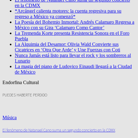
en la CDMX
*Arcángel calienta motores: la cuenta regresiva para su
regreso a México ya comenzó*
La Poesía del Bohemio Inmortal: Andrés Calamaro Regresa a
México con su Gira ‘Calamaro Como Cantor’
La Tremenda Korte presenta Resistencia Sonora en el Foro
Puebla
La Alquimia del Desamor: Olivia Wald Convierte sus
Cicatrices en ‘Otra Que Arde’ y Une Fuerzas con Coti
Nunca Jamás está listo para llevar el rock y los sombreros al
Lunario
La magia del piano de Ludovico Einaudi llegará a la Ciudad
de México
Endorfina Cultural
PUEDES HABERTE PERDIDO
Música
El fenómeno de Natanael Cano suma un segundo concierto en la CDMX