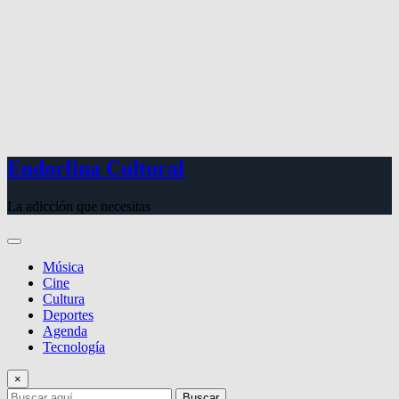
Endorfina Cultural
La adicción que necesitas
Música
Cine
Cultura
Deportes
Agenda
Tecnología
×
Buscar