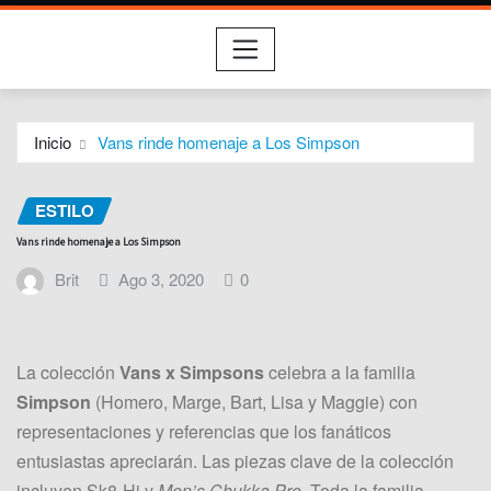
Inicio
Vans rinde homenaje a Los Simpson
ESTILO
Vans rinde homenaje a Los Simpson
Brit
Ago 3, 2020
0
La colección
Vans x Simpsons
celebra a la familia
Simpson
(Homero, Marge, Bart, Lisa y Maggie) con
representaciones y referencias que los fanáticos
entusiastas apreciarán. Las piezas clave de la colección
incluyen Sk8-Hi y
Men’s Chukka Pro
. Toda la familia