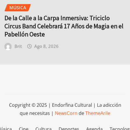
MÚSICA
De la Calle a la Carpa Inmersiva: Triciclo
Circus Band Celebrará 17 Años de Magia en el
Pabellón Oeste
Brit
Ago 8, 2026
Copyright © 2025 | Endorfina Cultural | La adicción
que necesitas
|
NewsCorn
de
ThemeArile
úsica
Cine
Cultura
Deportes
Agenda
Tecnolog