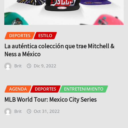
DEPORTES
ESTILO
La auténtica colección que trae Mitchell &
Ness a México
Brit
Dic 9, 2022
AGENDA
DEPORTES
ENTRETENIMIENTO
MLB World Tour: Mexico City Series
Brit
Oct 31, 2022