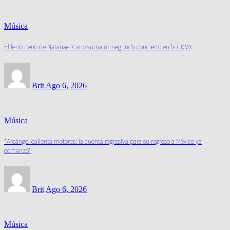
Música
El fenómeno de Natanael Cano suma un segundo concierto en la CDMX
Brit
Ago 6, 2026
Música
*Arcángel calienta motores: la cuenta regresiva para su regreso a México ya
comenzó*
Brit
Ago 6, 2026
Música