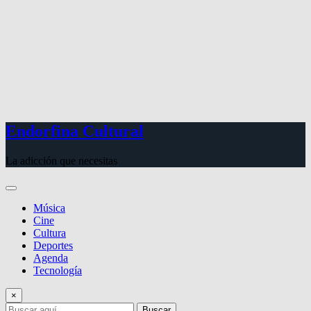
Endorfina Cultural
La adicción que necesitas
Música
Cine
Cultura
Deportes
Agenda
Tecnología
×
Buscar