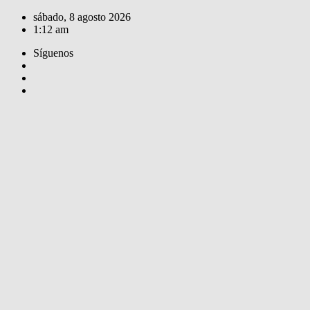
Saltar
sábado, 8 agosto 2026
al
1:12 am
contenido
Síguenos