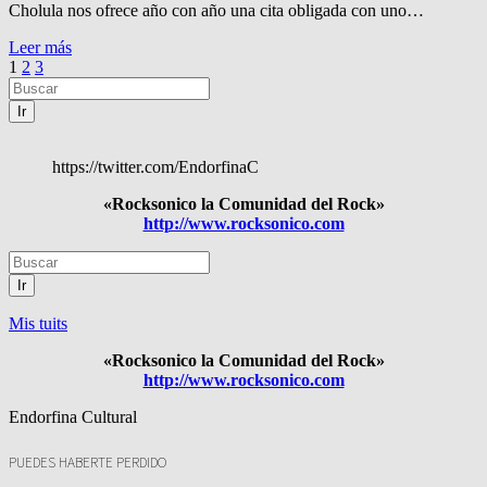
Cholula nos ofrece año con año una cita obligada con uno…
Leer más
Paginación
1
2
3
de
entradas
Ir
https://twitter.com/EndorfinaC
«Rocksonico la Comunidad del Rock»
http://www.rocksonico.com
Ir
Mis tuits
«Rocksonico la Comunidad del Rock»
http://www.rocksonico.com
Endorfina Cultural
PUEDES HABERTE PERDIDO