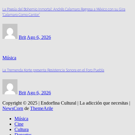
La Poesía del Bohemio Inmortal: Andrés Calamaro Regresa a México con su Gira
‘Calamaro Como Cantor’
Brit
Ago 6, 2026
Música
La Tremenda Korte presenta Resistencia Sonora en el Foro Puebla
Brit
Ago 6, 2026
Copyright © 2025 | Endorfina Cultural | La adicción que necesitas
|
NewsCorn
de
ThemeArile
Música
Cine
Cultura
Deportes