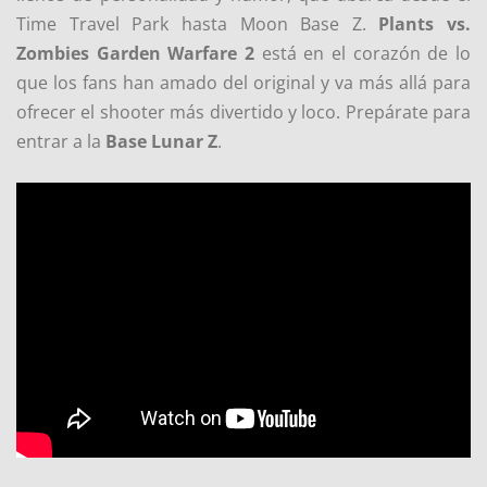
Time Travel Park hasta Moon Base Z.
Plants vs.
Zombies Garden Warfare 2
está en el corazón de lo
que los fans han amado del original y va más allá para
ofrecer el shooter más divertido y loco. Prepárate para
entrar a la
Base Lunar Z
.