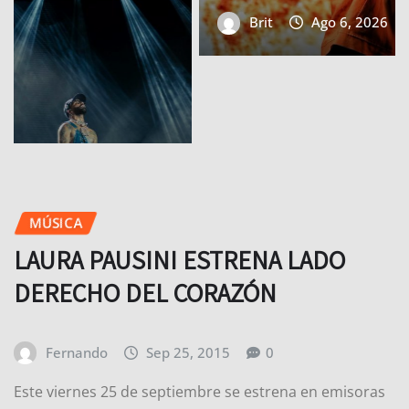
Brit
Ago 6, 2026
0
MÚSICA
LAURA PAUSINI ESTRENA LADO
DERECHO DEL CORAZÓN
Fernando
Sep 25, 2015
0
Este viernes 25 de septiembre se estrena en emisoras
de radio y todas las plataformas digitales el nuevo
sencillo de…