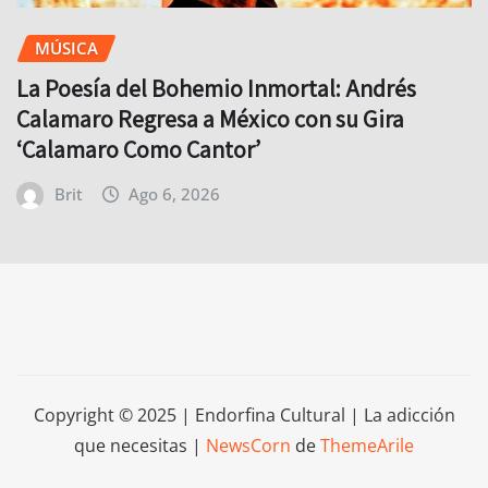
La Poesía del Bohemio Inmortal: Andrés
Calamaro Regresa a México con su Gira
‘Calamaro Como Cantor’
Brit
Ago 6, 2026
Copyright © 2025 | Endorfina Cultural | La adicción
que necesitas
|
NewsCorn
de
ThemeArile
úsica
Cine
Cultura
Deportes
Agenda
Tecnolog