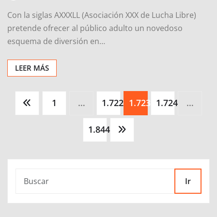
esquema de diversión en…
LEER MÁS
Paginación
1
…
1.722
1.723
1.724
…
de
entradas
1.844
Ir