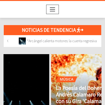
NOTICIAS DE TENDENCIA
ienta motores: la cuenta regresiva para su regreso a México ya comenz
MÚSICA
La Poesía del Bohemio Inmortal:
Andrés Calamaro Regresa a México
con su Gira ‘Calamaro Como Cantor’