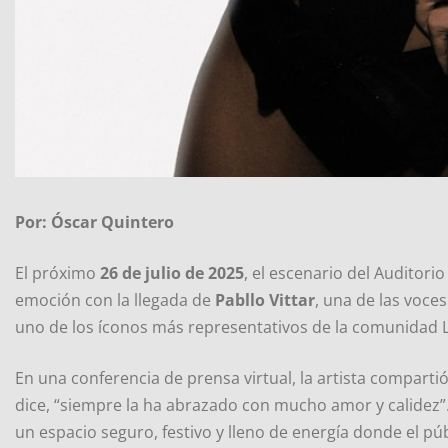
Por: Óscar Quintero
El próximo
26 de julio de 2025
, el escenario del Auditorio
emoción con la llegada de
Pabllo Vittar
, una de las voce
uno de los íconos más representativos de la comunidad
En una conferencia de prensa virtual, la artista compart
dice, “siempre la ha abrazado con mucho amor y calidez”
un espacio seguro, festivo y lleno de energía donde el púb