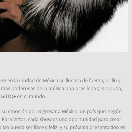
 BB en la Ciudad de México se llenará de fuerza, brillo y
s más poderosas de la música pop brasileña y, sin duda,
 LGBTQ+ en el mundo.
ió su emoción por regresar a México, un país que, según
. Para Vittar, cada show es una oportunidad para crear
lico pueda ser libre y feliz, y su próxima presentación en