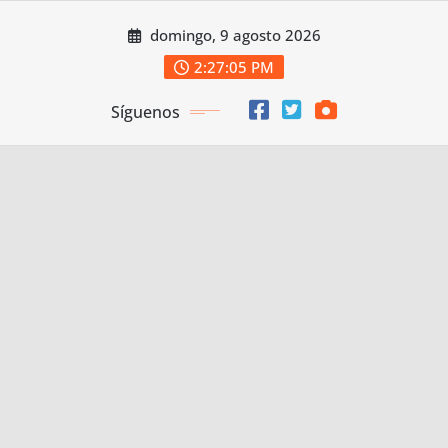
Saltar
domingo, 9 agosto 2026
al
contenido
2:27:06 PM
Síguenos