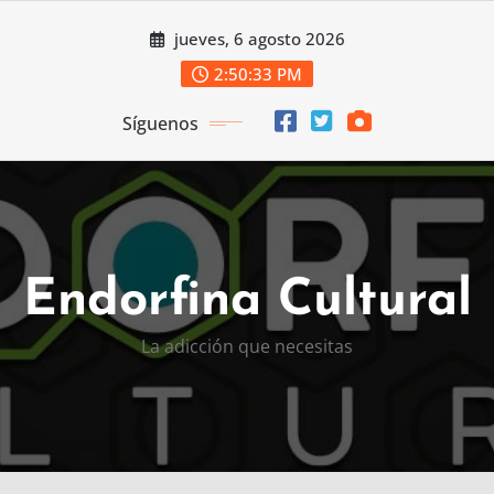
Saltar
jueves, 6 agosto 2026
al
contenido
2:50:34 PM
Síguenos
Endorfina Cultural
La adicción que necesitas