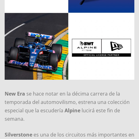
New Era
se hace notar en la décima carrera de la
temporada del automovilismo, estrena una colección
especial que la escudería
Alpine
lucirá este fin de
semana.
Silverstone
es una de los circuitos más importantes en