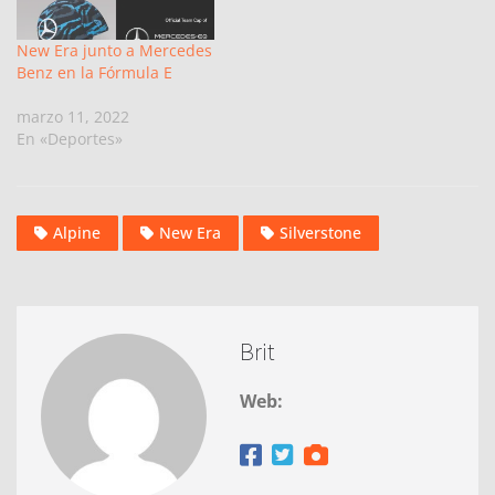
New Era junto a Mercedes
Benz en la Fórmula E
marzo 11, 2022
En «Deportes»
Alpine
New Era
Silverstone
Brit
Web: