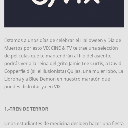
Estamos a unos días de celebrar el Halloween y Día de
Muertos por esto VIX CINE & TV te trae una selección
de películas que te mantendrán al filo del asiento,
podrás ver a la reina del grito Jamie Lee Curtis, a David
Copperfield (si, el ilusionista) Quijas, una mujer lobo, La
Llorona y a Blue Demon en nuestro maratón que
puedes disfrutar ya en VIX.
1.-TREN DE TERROR
Unos estudiantes de medicina deciden hacer una fiesta