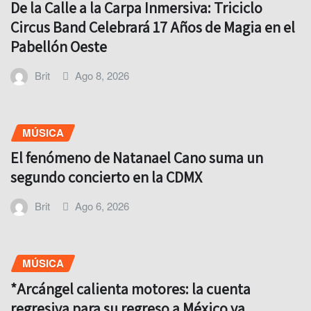
De la Calle a la Carpa Inmersiva: Triciclo
Circus Band Celebrará 17 Años de Magia en el
Pabellón Oeste
Brit
Ago 8, 2026
MÚSICA
El fenómeno de Natanael Cano suma un
segundo concierto en la CDMX
Brit
Ago 6, 2026
MÚSICA
*Arcángel calienta motores: la cuenta
regresiva para su regreso a México ya