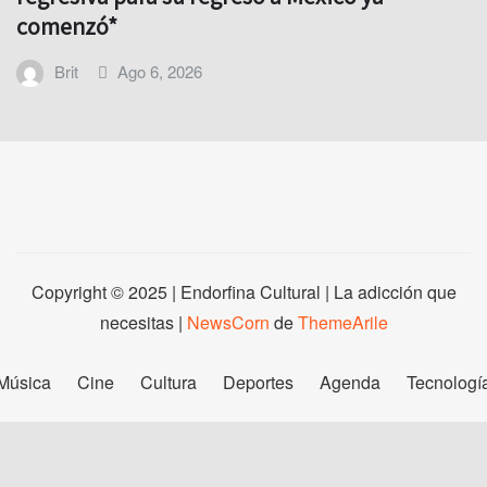
comenzó*
Brit
Ago 6, 2026
Copyright © 2025 | Endorfina Cultural | La adicción que
necesitas
|
NewsCorn
de
ThemeArile
Música
Cine
Cultura
Deportes
Agenda
Tecnologí