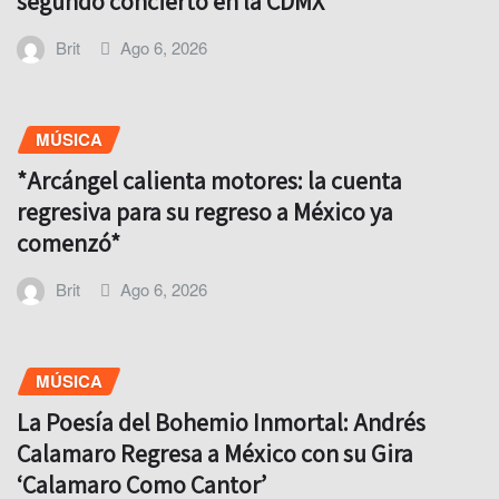
segundo concierto en la CDMX
Brit
Ago 6, 2026
MÚSICA
*Arcángel calienta motores: la cuenta
regresiva para su regreso a México ya
comenzó*
Brit
Ago 6, 2026
MÚSICA
La Poesía del Bohemio Inmortal: Andrés
Calamaro Regresa a México con su Gira
‘Calamaro Como Cantor’