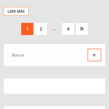
LEER MÁS
Paginación
1
2
…
4
de
entradas
Ir