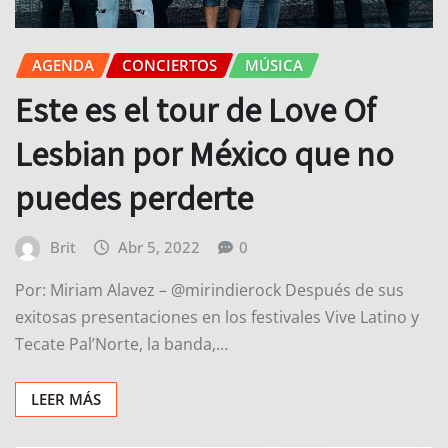
AGENDA
CONCIERTOS
MÚSICA
Este es el tour de Love Of
Lesbian por México que no
puedes perderte
Brit
Abr 5, 2022
0
Por: Miriam Alavez – @mirindierock Después de sus
exitosas presentaciones en los festivales Vive Latino y
Tecate Pal’Norte, la banda,…
LEER MÁS