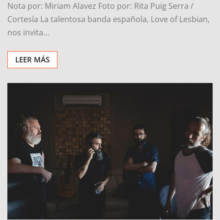
Nota por: Miriam Alavez Foto por: Rita Puig Serra /
Cortesía La talentosa banda española, Love of Lesbian,
nos invita…
LEER MÁS