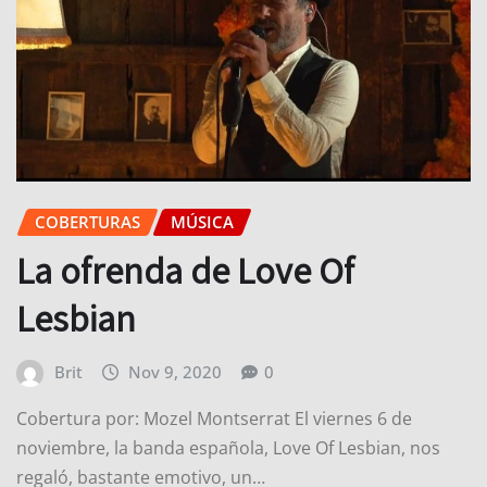
COBERTURAS
MÚSICA
La ofrenda de Love Of
Lesbian
Brit
Nov 9, 2020
0
Cobertura por: Mozel Montserrat El viernes 6 de
noviembre, la banda española, Love Of Lesbian, nos
regaló, bastante emotivo, un…