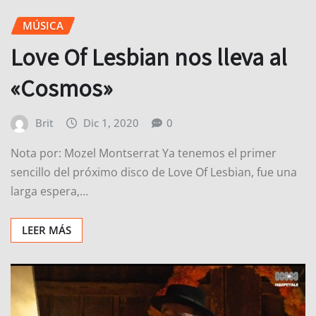
MÚSICA
Love Of Lesbian nos lleva al
«Cosmos»
Brit
Dic 1, 2020
0
Nota por: Mozel Montserrat Ya tenemos el primer
sencillo del próximo disco de Love Of Lesbian, fue una
larga espera,…
LEER MÁS