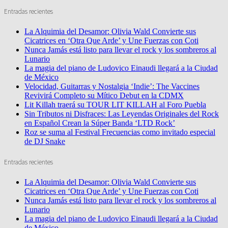
Entradas recientes
La Alquimia del Desamor: Olivia Wald Convierte sus
Cicatrices en ‘Otra Que Arde’ y Une Fuerzas con Coti
Nunca Jamás está listo para llevar el rock y los sombreros al
Lunario
La magia del piano de Ludovico Einaudi llegará a la Ciudad
de México
Velocidad, Guitarras y Nostalgia ‘Indie’: The Vaccines
Revivirá Completo su Mítico Debut en la CDMX
Lit Killah traerá su TOUR LIT KILLAH al Foro Puebla
Sin Tributos ni Disfraces: Las Leyendas Originales del Rock
en Español Crean la Súper Banda ‘LTD Rock’
Roz se suma al Festival Frecuencias como invitado especial
de DJ Snake
Entradas recientes
La Alquimia del Desamor: Olivia Wald Convierte sus
Cicatrices en ‘Otra Que Arde’ y Une Fuerzas con Coti
Nunca Jamás está listo para llevar el rock y los sombreros al
Lunario
La magia del piano de Ludovico Einaudi llegará a la Ciudad
de México