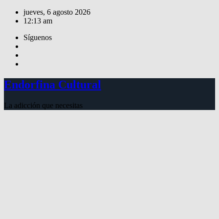
Saltar
jueves, 6 agosto 2026
al
12:13 am
contenido
Síguenos
Endorfina Cultural
La adicción que necesitas