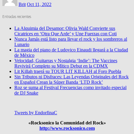
Brit
Oct 11, 2022
Entradas recientes
La Alquimia del Desamor: Olivia Wald Convierte sus
Cicatrices en ‘Otra Que Arde’ y Une Fuerzas con Coti
Nunca Jamás está listo para llevar el rock y los sombreros al
Lunario
La magia del piano de Ludovico Einaudi llegará a la Ciudad
de México
Velocidad, Guitarras y Nostalgia ‘Indie’: The Vaccines
Revivirá Completo su Mítico Debut en la CDMX
Lit Killah traerá su TOUR LIT KILLAH al Foro Puebla
Sin Tributos ni Disfraces: Las Leyendas Originales del Rock
en Español Crean la Súper Banda ‘LTD Rock’
Roz se suma al Festival Frecuencias como invitado especial
de DJ Snake
Tweets by EndorfinaC
«Rocksonico la Comunidad del Rock»
http://www.rocksonico.com