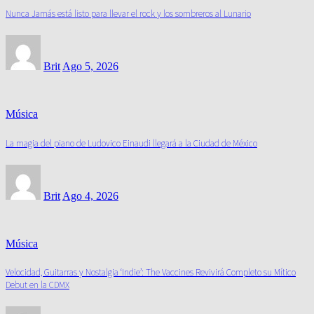
Nunca Jamás está listo para llevar el rock y los sombreros al Lunario
Brit
Ago 5, 2026
Música
La magia del piano de Ludovico Einaudi llegará a la Ciudad de México
Brit
Ago 4, 2026
Música
Velocidad, Guitarras y Nostalgia ‘Indie’: The Vaccines Revivirá Completo su Mítico
Debut en la CDMX