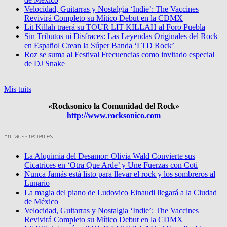
Velocidad, Guitarras y Nostalgia ‘Indie’: The Vaccines
Revivirá Completo su Mítico Debut en la CDMX
Lit Killah traerá su TOUR LIT KILLAH al Foro Puebla
Sin Tributos ni Disfraces: Las Leyendas Originales del Rock
en Español Crean la Súper Banda ‘LTD Rock’
Roz se suma al Festival Frecuencias como invitado especial
de DJ Snake
Mis tuits
«Rocksonico la Comunidad del Rock»
http://www.rocksonico.com
Entradas recientes
La Alquimia del Desamor: Olivia Wald Convierte sus
Cicatrices en ‘Otra Que Arde’ y Une Fuerzas con Coti
Nunca Jamás está listo para llevar el rock y los sombreros al
Lunario
La magia del piano de Ludovico Einaudi llegará a la Ciudad
de México
Velocidad, Guitarras y Nostalgia ‘Indie’: The Vaccines
Revivirá Completo su Mítico Debut en la CDMX