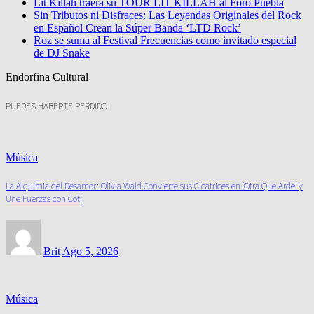
Lit Killah traerá su TOUR LIT KILLAH al Foro Puebla
Sin Tributos ni Disfraces: Las Leyendas Originales del Rock
en Español Crean la Súper Banda ‘LTD Rock’
Roz se suma al Festival Frecuencias como invitado especial
de DJ Snake
Endorfina Cultural
PUEDES HABERTE PERDIDO
Música
La Alquimia del Desamor: Olivia Wald Convierte sus Cicatrices en ‘Otra Que Arde’ y
Une Fuerzas con Coti
Brit
Ago 5, 2026
Música