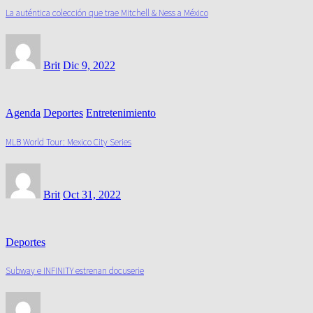
La auténtica colección que trae Mitchell & Ness a México
Brit
Dic 9, 2022
Agenda
Deportes
Entretenimiento
MLB World Tour: Mexico City Series
Brit
Oct 31, 2022
Deportes
Subway e INFINITY estrenan docuserie