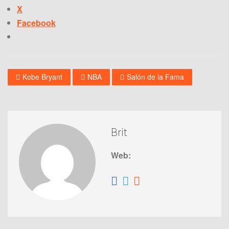
X
Facebook
Kobe Bryant
NBA
Salón de la Fama
Brit
Web: