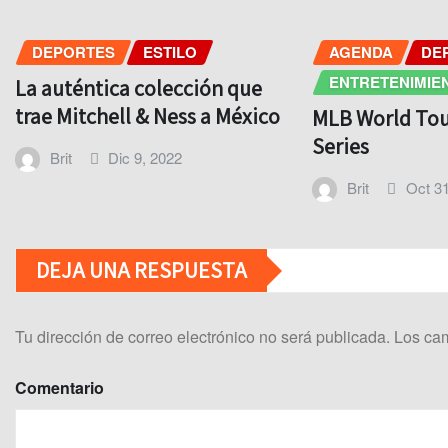
DEPORTES
ESTILO
AGENDA
DE
ENTRETENIMIE
La auténtica colección que
trae Mitchell & Ness a México
MLB World Tou
Series
Brit
Dic 9, 2022
Brit
Oct 31
DEJA UNA RESPUESTA
Tu dirección de correo electrónico no será publicada.
Los cam
Comentario