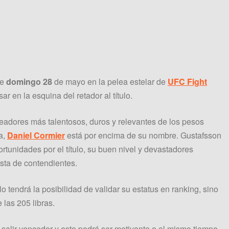
te
domingo 28
de mayo en la pelea estelar de
UFC Fight
 en la esquina del retador al título.
eadores más talentosos, duros y relevantes de los pesos
a,
Daniel Cormier
está por encima de su nombre. Gustafsson
rtunidades por el título, su buen nivel y devastadores
sta de contendientes.
lo tendrá la posibilidad de validar su estatus en ranking, sino
las 205 libras.
 salir vencedor y esto podrá ser motivante o al mismo tiempo