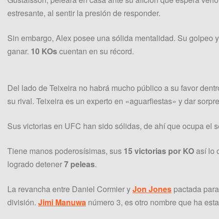
estresante, al sentir la presión de responder.
Sin embargo, Alex posee una sólida mentalidad. Su golpeo y
ganar.
10 KOs
cuentan en su récord.
Del lado de Teixeira no habrá mucho público a su favor dentro
su rival. Teixeira es un experto en «aguarfiestas» y dar sorpr
Sus victorias en UFC han sido sólidas, de ahí que ocupa el 
Tiene manos poderosísimas, sus
15 victorias por KO
así lo 
logrado detener
7 peleas
.
La revancha entre Daniel Cormier y
Jon Jones
pactada par
división.
Jimi Manuwa
número 3, es otro nombre que ha estad