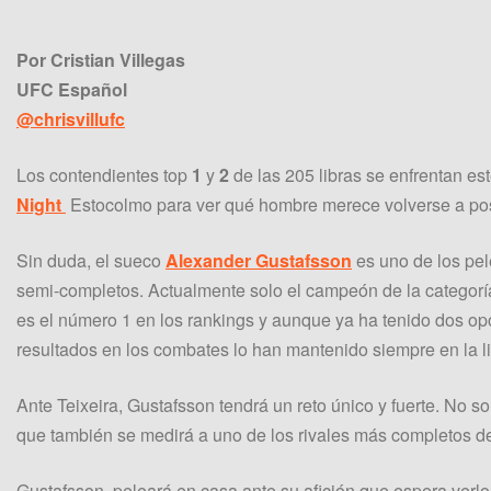
Por Cristian Villegas
UFC Español
@chrisvillufc
Los contendientes top
1
y
2
de las 205 libras se enfrentan es
Night
Estocolmo para ver qué hombre merece volverse a posar
Sin duda, el sueco
Alexander Gustafsson
es uno de los pel
semi-completos. Actualmente solo el campeón de la categorí
es el número 1 en los rankings y aunque ya ha tenido dos opo
resultados en los combates lo han mantenido siempre en la li
Ante Teixeira, Gustafsson tendrá un reto único y fuerte. No so
que también se medirá a uno de los rivales más completos de 
Gustafsson, peleará en casa ante su afición que espera verlo