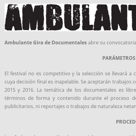
Ambulante Gira de Documentales
abre su convocatoria 
PARÁMETROS 
El festival no es competitivo y la selección se llevar
cuya decisión final es inapelable. Se aceptarán trabajo
2015 y 2016. La temática de los documentales es libr
términos de forma y contenido durante el proceso de 
publicitarios, ni reportajes o trabajos de naturaleza neta
PROCED