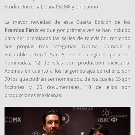
Studio Universal, Canal 52MX y Cinelatino.
La mayor novedad de esta Cuarta Edición de los
Premios Fénix
es que por primera vez se han incluido
para ser premiadas las series de televisión, teniendo
sus propias tres categorías: Drama, Comedia y
Ensamble actoral. Son 51 series elegibles para ser
nominadas, 12 de ellas con producción mexicana.
Además en cuanto a los largometrajes se refiere, son
90 los que podrán ser nominados, de los cuales 65 son
ficciones y 25 documentales. 10 de ellos son
producciones mexicanas.