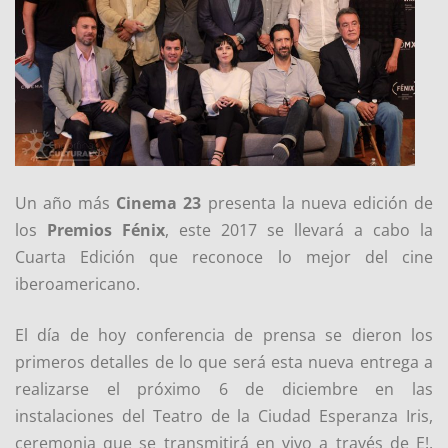
Un año más
Cinema 23
presenta la nueva edición de
los
Premios Fénix
, este 2017 se llevará a cabo la
Cuarta Edición que reconoce lo mejor del cine
iberoamericano.
El día de hoy conferencia de prensa se dieron los
primeros detalles de lo que será esta nueva entrega a
realizarse el próximo 6 de diciembre en las
instalaciones del Teatro de la Ciudad Esperanza Iris,
ceremonia que se transmitirá en vivo a través de E!,