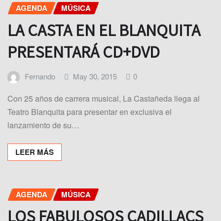
AGENDA
MÚSICA
LA CASTA EN EL BLANQUITA
PRESENTARÁ CD+DVD
Fernando
May 30, 2015
0
Con 25 años de carrera musical, La Castañeda llega al
Teatro Blanquita para presentar en exclusiva el
lanzamiento de su…
LEER MÁS
AGENDA
MÚSICA
LOS FABULOSOS CADILLACS