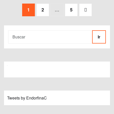
Paginación
1
2
…
5
de
entradas
Ir
Tweets by EndorfinaC