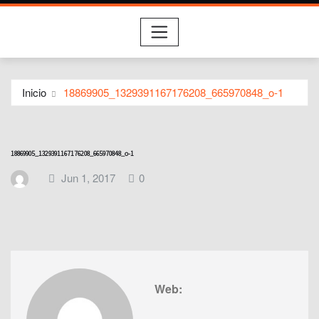
Inicio
18869905_1329391167176208_665970848_o-1
18869905_1329391167176208_665970848_o-1
Jun 1, 2017
0
Web: