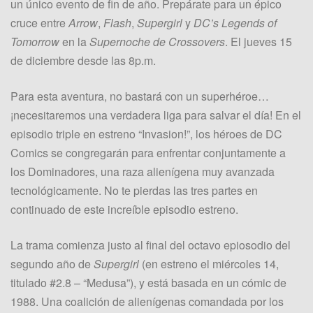
un único evento de fin de año. Prepárate para un épico
cruce entre
Arrow
,
Flash
,
Supergirl
y
DC’s Legends of
Tomorrow
en la
Supernoche de Crossovers
. El jueves 15
de diciembre desde las 8p.m.
Para esta aventura, no bastará con un superhéroe…
¡necesitaremos una verdadera liga para salvar el día! En el
episodio triple en estreno “Invasion!”, los héroes de DC
Comics se congregarán para enfrentar conjuntamente a
los Dominadores, una raza alienígena muy avanzada
tecnológicamente. No te pierdas las tres partes en
continuado de este increíble episodio estreno.
La trama comienza justo al final del octavo epiosodio del
segundo año de
Supergirl
(en estreno el miércoles 14,
titulado #2.8 – “Medusa”), y está basada en un cómic de
1988. Una coalición de alienígenas comandada por los