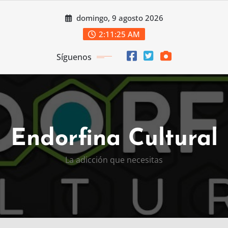
Saltar
domingo, 9 agosto 2026
al
contenido
2:11:26 AM
Síguenos
Endorfina Cultural
La adicción que necesitas