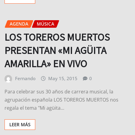
AGENDA
MÚSICA
LOS TOREROS MUERTOS
PRESENTAN «MI AGÜITA
AMARILLA» EN VIVO
Fernando
May 15, 2015
0
Para celebrar sus 30 años de carrera musical, la
agrupación española LOS TOREROS MUERTOS nos
regala el tema "Mi agüita…
LEER MÁS