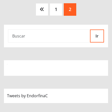
Paginación
1
2
de
entradas
Ir
Tweets by EndorfinaC