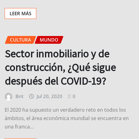
LEER MÁS
CULTURA
MUNDO
Sector inmobiliario y de
construcción, ¿Qué sigue
después del COVID-19?
Brit
Jul 20, 2020
0
El 2020 ha supuesto un verdadero reto en todos los
ámbitos, el área económica mundial se encuentra en
una franca…