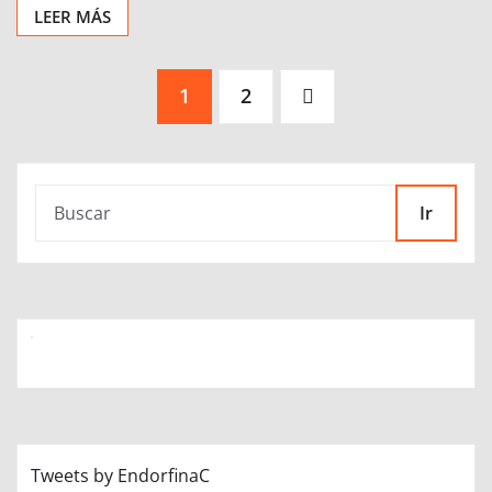
LEER MÁS
Paginación
1
2
de
entradas
Ir
Tweets by EndorfinaC