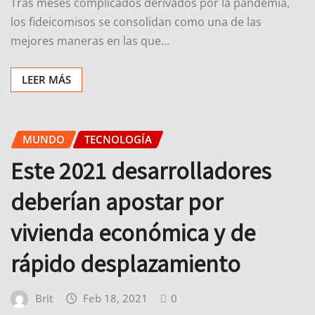
Tras meses complicados derivados por la pandemia,
los fideicomisos se consolidan como una de las
mejores maneras en las que…
LEER MÁS
MUNDO
TECNOLOGÍA
Este 2021 desarrolladores
deberían apostar por
vivienda económica y de
rápido desplazamiento
Brit
Feb 18, 2021
0