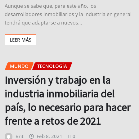
Aunque se sabe que, para este año, los
desarrolladores inmobiliarios y la industria en general
tendrá que adaptarse a nuevos…
LEER MÁS
MUNDO
TECNOLOGÍA
Inversión y trabajo en la
industria inmobiliaria del
país, lo necesario para hacer
frente a retos de 2021
Brit
Feb 8, 2021
0