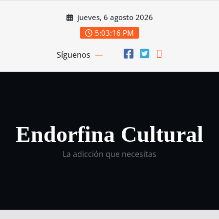
Saltar
jueves, 6 agosto 2026
al
contenido
5:03:17 PM
Síguenos
Endorfina Cultural
La adicción que necesitas