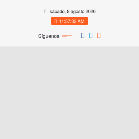
Saltar
sábado, 8 agosto 2026
al
contenido
11:57:33 AM
Síguenos