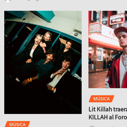
MÚSICA
Lit Killah trae
KILLAH al For
MÚSICA