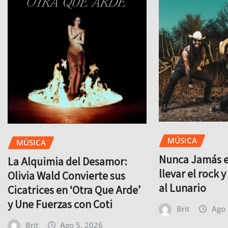
MÚSICA
MÚSICA
Nunca Jamás es
La Alquimia del Desamor:
llevar el rock 
Olivia Wald Convierte sus
al Lunario
Cicatrices en ‘Otra Que Arde’
y Une Fuerzas con Coti
Brit
Ago 
Brit
Ago 5, 2026