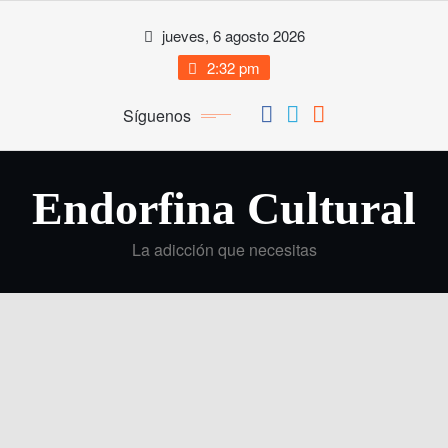
Saltar
jueves, 6 agosto 2026
al
contenido
2:32 pm
Síguenos
Endorfina Cultural
La adicción que necesitas