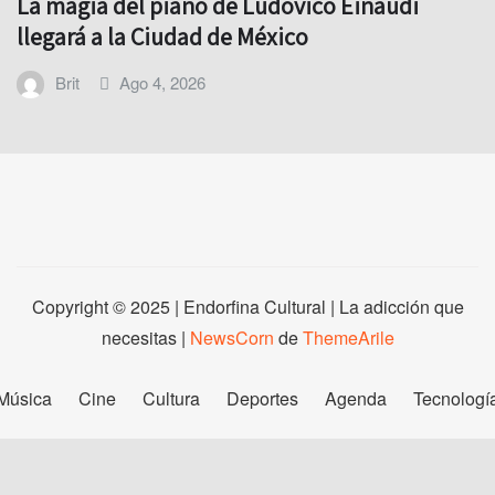
La magia del piano de Ludovico Einaudi
llegará a la Ciudad de México
Brit
Ago 4, 2026
Copyright © 2025 | Endorfina Cultural | La adicción que
necesitas
|
NewsCorn
de
ThemeArile
Música
Cine
Cultura
Deportes
Agenda
Tecnologí