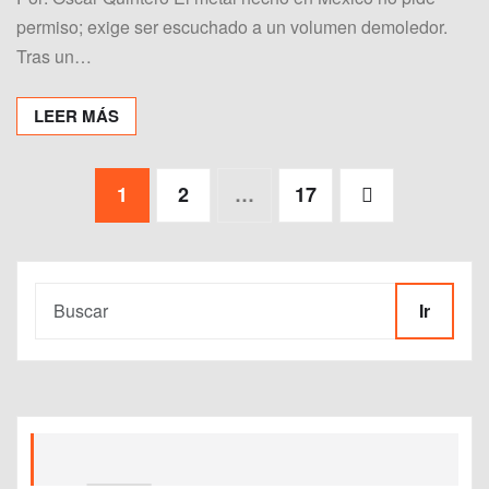
permiso; exige ser escuchado a un volumen demoledor.
Tras un…
LEER MÁS
Paginación
1
2
…
17
de
entradas
Ir