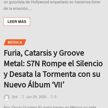
un guionista de Hollywood empeñado en hacernos llorar
de la emoción,…
LEER MÁS
MÚSICA
Furia, Catarsis y Groove
Metal: S7N Rompe el Silencio
y Desata la Tormenta con su
Nuevo Álbum ‘VII’
Brit
Jun 29, 2026
0
Por: Óscar Quintero El metal hecho en México no pide