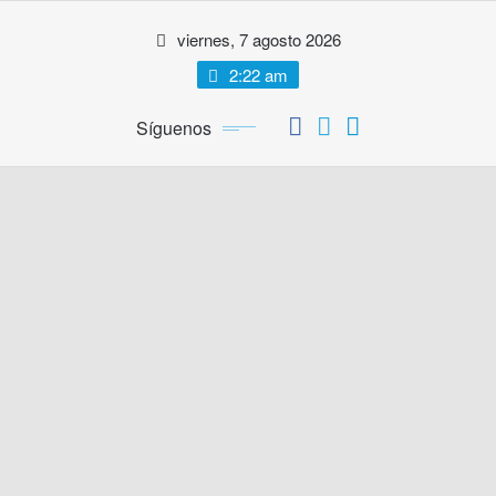
Saltar
viernes, 7 agosto 2026
al
contenido
2:22 am
Síguenos