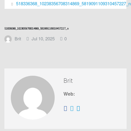
518336368_10238356708314869_5819091109310457227_n
518336368_10238356708314869_5819091109310457227_n
Brit
Jul 10, 2025
0
Brit
Web: