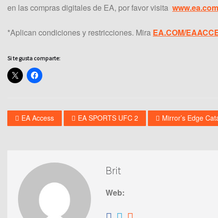
en las compras digitales de EA, por favor visita
www.ea.com
*Aplican condiciones y restricciones. Mira
EA.COM/EAACC
Si te gusta comparte:
EA Access
EA SPORTS UFC 2
Mirror’s Edge Cata
Brit
Web: