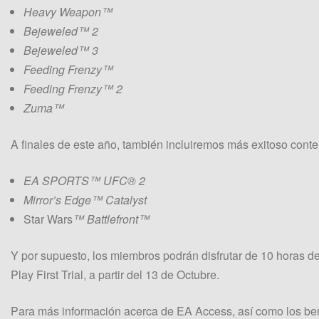
Heavy Weapon™
Bejeweled™ 2
Bejeweled™ 3
Feeding Frenzy™
Feeding Frenzy™ 2
Zuma™
A finales de este año, también incluiremos más exitoso conte
EA SPORTS™ UFC® 2
Mirror’s Edge™ Catalyst
Star Wars
™ Battlefront™
Y por supuesto, los miembros podrán disfrutar de 10 horas de
Play First Trial, a partir del 13 de Octubre.
Para más información acerca de EA Access, así como los be