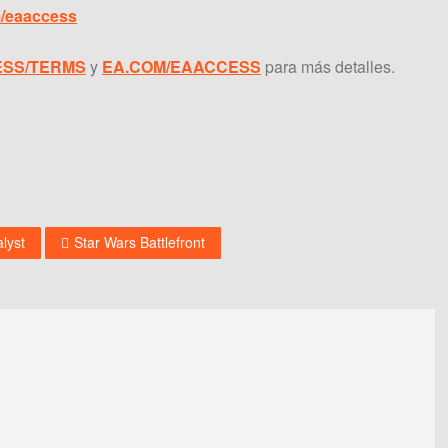
/eaaccess
ESS/TERMS
y
EA.COM/EAACCESS
para más detalles.
lyst
Star Wars Battlefront