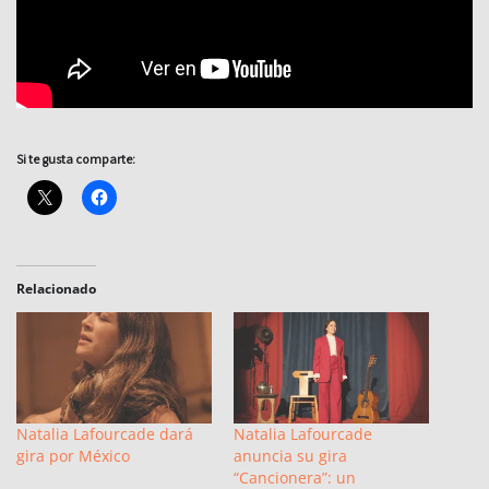
Si te gusta comparte:
Relacionado
Natalia Lafourcade dará
Natalia Lafourcade
gira por México
anuncia su gira
“Cancionera”: un