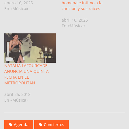
enero 16, 2025
homenaje íntimo a la
En «Música»
canción y sus raíces
abril 16, 2025
En «Música»
NATALIA LAFOURCADE
ANUNCIA UNA QUINTA
FECHA EN EL
METROPÓLITAN
abril 25, 2018
En «Música»
Agenda
Conciertos