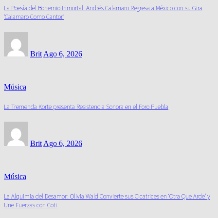
La Poesía del Bohemio Inmortal: Andrés Calamaro Regresa a México con su Gira
‘Calamaro Como Cantor’
Brit
Ago 6, 2026
Música
La Tremenda Korte presenta Resistencia Sonora en el Foro Puebla
Brit
Ago 6, 2026
Música
La Alquimia del Desamor: Olivia Wald Convierte sus Cicatrices en ‘Otra Que Arde’ y
Une Fuerzas con Coti