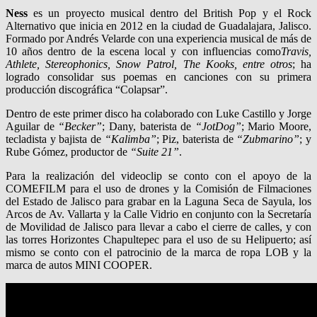
Ness
es un proyecto musical dentro del British Pop y el Rock
Alternativo que inicia en 2012 en la ciudad de Guadalajara, Jalisco.
Formado por Andrés Velarde con una experiencia musical de más de
10 años dentro de la escena local y con influencias como
Travis,
Athlete, Stereophonics, Snow Patrol, The Kooks, entre otros
; ha
logrado consolidar sus poemas en canciones con su primera
producción discográfica “Colapsar”.
Dentro de este primer disco ha colaborado con Luke Castillo y Jorge
Aguilar de
“Becker”
; Dany, baterista de
“JotDog”
; Mario Moore,
tecladista y bajista de
“Kalimba”
; Piz, baterista de
“Zubmarino”
; y
Rube Gómez, productor de
“Suite 21”
.
Para la realización del videoclip se conto con el apoyo de la
COMEFILM para el uso de drones y la Comisión de Filmaciones
del Estado de Jalisco para grabar en la Laguna Seca de Sayula, los
Arcos de Av. Vallarta y la Calle Vidrio en conjunto con la Secretaría
de Movilidad de Jalisco para llevar a cabo el cierre de calles, y con
las torres Horizontes Chapultepec para el uso de su Helipuerto; así
mismo se conto con el patrocinio de la marca de ropa LOB y la
marca de autos MINI COOPER.