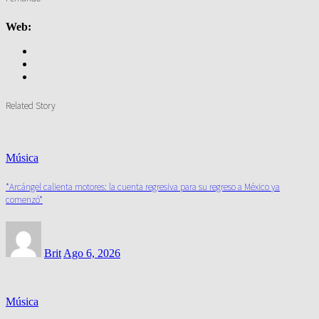
Web:
Related Story
Música
*Arcángel calienta motores: la cuenta regresiva para su regreso a México ya
comenzó*
Brit
Ago 6, 2026
Música