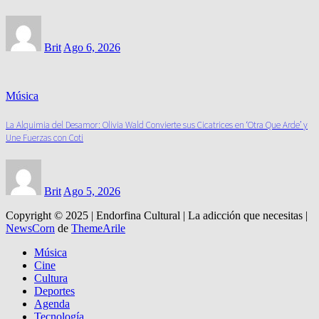
Brit
Ago 6, 2026
Música
La Alquimia del Desamor: Olivia Wald Convierte sus Cicatrices en ‘Otra Que Arde’ y
Une Fuerzas con Coti
Brit
Ago 5, 2026
Copyright © 2025 | Endorfina Cultural | La adicción que necesitas
|
NewsCorn
de
ThemeArile
Música
Cine
Cultura
Deportes
Agenda
Tecnología