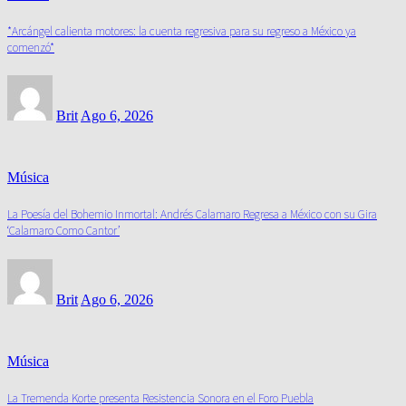
*Arcángel calienta motores: la cuenta regresiva para su regreso a México ya
comenzó*
Brit
Ago 6, 2026
Música
La Poesía del Bohemio Inmortal: Andrés Calamaro Regresa a México con su Gira
‘Calamaro Como Cantor’
Brit
Ago 6, 2026
Música
La Tremenda Korte presenta Resistencia Sonora en el Foro Puebla