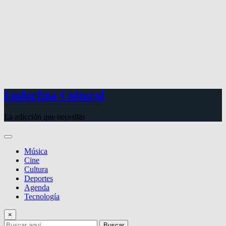
Endorfina Cultural
La adicción que necesitas
Música
Cine
Cultura
Deportes
Agenda
Tecnología
×
Buscar