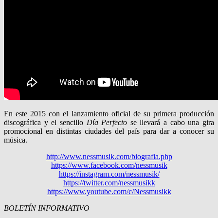
En este 2015 con el lanzamiento oficial de su primera producción
discográfica y el sencillo
Día Perfecto
se llevará a cabo una gira
promocional en distintas ciudades del país para dar a conocer su
música.
http://www.nessmusik.com/
biografia.php
https://www.facebook.com/
nessmusik
https://instagram.com/
nessmusik/
https://twitter.com/nessmusikk
https://www.youtube.com/c/
Nessmusikk
BOLETÍN INFORMATIVO