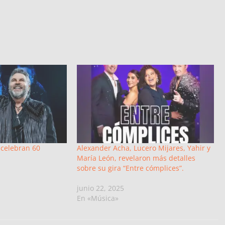
celebran 60
Alexander Acha, Lucero Mijares, Yahir y
María León, revelaron más detalles
sobre su gira “Entre cómplices”.
junio 22, 2025
En «Música»