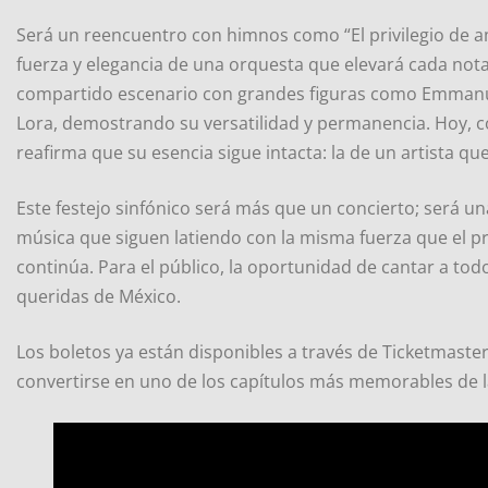
Será un reencuentro con himnos como “El privilegio de am
fuerza y elegancia de una orquesta que elevará cada nota 
compartido escenario con grandes figuras como Emmanuel
Lora, demostrando su versatilidad y permanencia. Hoy, c
reafirma que su esencia sigue intacta: la de un artista q
Este festejo sinfónico será más que un concierto; será un
música que siguen latiendo con la misma fuerza que el pr
continúa. Para el público, la oportunidad de cantar a to
queridas de México.
Los boletos ya están disponibles a través de Ticketmast
convertirse en uno de los capítulos más memorables de 