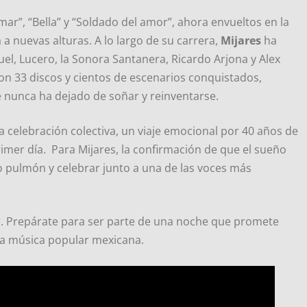
ar”, “Bella” y “Soldado del amor”, ahora envueltos en la
a nuevas alturas. A lo largo de su carrera,
Mijares
ha
, Lucero, la Sonora Santanera, Ricardo Arjona y Alex
on 33 discos y cientos de escenarios conquistados,
ue nunca ha dejado de soñar y reinventarse.
a celebración colectiva, un viaje emocional por 40 años de
imer día. Para Mijares, la confirmación de que el sueño
do pulmón y celebrar junto a una de las voces más
er. Prepárate para ser parte de una noche que promete
la música popular mexicana.