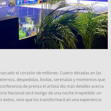
marcado el corazón de millones. Cuatro décadas en las
 eternos, despedidas, bodas, serenatas y momentos que
conferencia de prensa el artista dio más detalles acerca
orio Nacional será testigo de una noche irrepetible: un
s éxitos, sino que los transformará en una experiencia