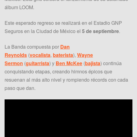
álbum LOOM.
Este esperado regreso se realizará en el Estadio GNP
Seguros en la Ciudad de México el
5 de septiembre
.
La Banda compuesta por
Dan
Reynolds
(
vocalista
,
baterista
),
Wayne
Sermon
(
guitarrista
) y
Ben McKee
(
bajista
) continúa
conquistando etapas, creando himnos épicos que
resuenan al más alto nivel y rompiendo récords con cada
paso que dan.