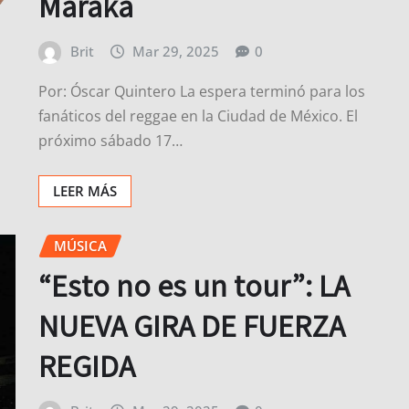
Maraka
Brit
Mar 29, 2025
0
Por: Óscar Quintero La espera terminó para los
fanáticos del reggae en la Ciudad de México. El
próximo sábado 17…
LEER MÁS
MÚSICA
“Esto no es un tour”: LA
NUEVA GIRA DE FUERZA
REGIDA