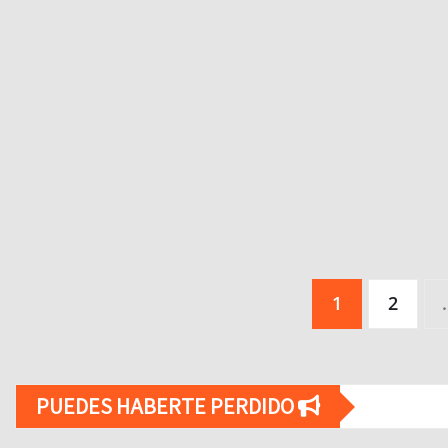
Paginación
1
2
de
entradas
PUEDES HABERTE PERDIDO