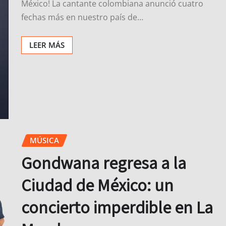
México! La cantante colombiana anunció cuatro
fechas más en nuestro país de…
LEER MÁS
MÚSICA
Gondwana regresa a la
Ciudad de México: un
concierto imperdible en La