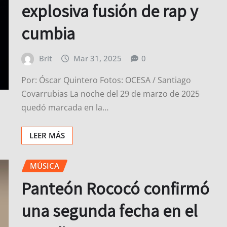
explosiva fusión de rap y
cumbia
Brit
Mar 31, 2025
0
Por: Óscar Quintero Fotos: OCESA / Santiago
Covarrubias La noche del 29 de marzo de 2025
quedó marcada en la…
LEER MÁS
MÚSICA
Panteón Rococó confirmó
una segunda fecha en el