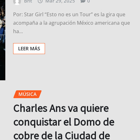
Brit
Mar 29, 2025
0
Por: Star Girl “Esto no es un Tour” es la gira que
acompaña a la agrupación México americana que
ha…
LEER MÁS
MÚSICA
Charles Ans va quiere
conquistar el Domo de
cobre de la Ciudad de