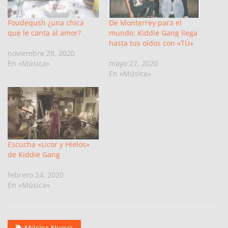
Foudeqush ¿una chica
De Monterrey para el
que le canta al amor?
mundo: Kiddie Gang llega
hasta tus oídos con «TÚ»
noviembre 28, 2020
En «Música»
mayo 27, 2020
En «Música»
Escucha «Licor y Hielos»
de Kiddie Gang
febrero 24, 2020
En «Música»
Música Nueva