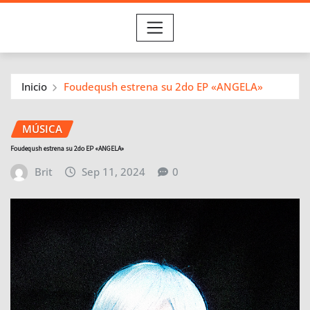
Inicio
Foudeqush estrena su 2do EP «ANGELA»
MÚSICA
Foudeqush estrena su 2do EP «ANGELA»
Brit
Sep 11, 2024
0