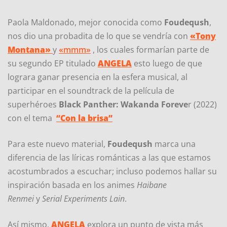
Paola Maldonado, mejor conocida como
Foudeqush
,
nos dio una probadita de lo que se vendría con
«Tony
Montana»
y
«mmm»
, los cuales formarían parte de
su segundo EP titulado
ANGELA
esto luego de que
lograra ganar presencia en la esfera musical, al
participar en el soundtrack de la película de
superhéroes
Black Panther: Wakanda Foreve
r (2022)
con el tema
“Con la brisa”
Para este nuevo material,
Foudeqush
marca una
diferencia de las líricas románticas a las que estamos
acostumbrados a escuchar; incluso podemos hallar su
inspiración basada en los animes
Haibane
Renmei
y
Serial Experiments Lain
.
Así mismo,
ANGELA
explora un punto de vista más