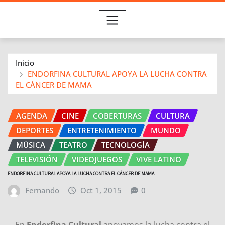
Inicio
ENDORFINA CULTURAL APOYA LA LUCHA CONTRA
EL CÁNCER DE MAMA
AGENDA
CINE
COBERTURAS
CULTURA
DEPORTES
ENTRETENIMIENTO
MUNDO
MÚSICA
TEATRO
TECNOLOGÍA
TELEVISIÓN
VIDEOJUEGOS
VIVE LATINO
ENDORFINA CULTURAL APOYA LA LUCHA CONTRA EL CÁNCER DE MAMA
Fernando
Oct 1, 2015
0
En
Endorfina Cultural
apoyamos la lucha contra el