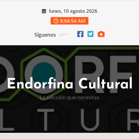
Saltar
lunes, 10 agosto 2026
al
contenido
8:04:56 AM
Síguenos
Endorfina Cultural
La adicción que necesitas