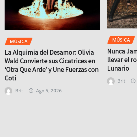
MÚSICA
MÚSICA
Nunca Jamá
La Alquimia del Desamor: Olivia
llevar el r
Wald Convierte sus Cicatrices en
Lunario
‘Otra Que Arde’ y Une Fuerzas con
Coti
Brit
Brit
Ago 5, 2026