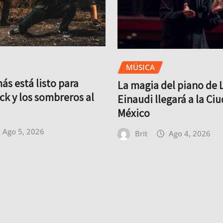
MÚSICA
s está listo para
La magia del piano de 
ock y los sombreros al
Einaudi llegará a la Ci
México
Ago 5, 2026
Brit
Ago 4, 2026