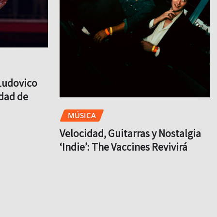
Ludovico
udad de
MÚSICA
Velocidad, Guitarras y Nostalgia
‘Indie’: The Vaccines Revivirá
Completo su Mítico Debut en la
CDMX
Brit
Ago 4, 2026