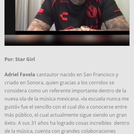
Por: Star Girl
Adriel Favela
cantautor nacido en San Francisco y
criado en Sonora, quien gracias a los corridos se
considera como un referente importante dentro de la
nueva ola de la música mexicana. «la escuela nunca me
gustó» fue el sencillo con el cual dio a conocerse entre
más público, el cual actualmente sigue siendo un gran
éxito. A sus 31 años ha logrado cosas increíbles dentro
de la música, cuenta con grandes colaboraciones