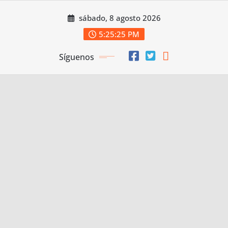
Saltar
sábado, 8 agosto 2026
al
contenido
5:25:26 PM
Síguenos